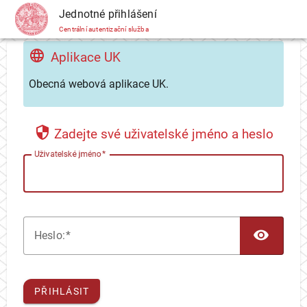
CAS
Jednotné přihlášení
Centrální autentizační služba
Aplikace UK
Obecná webová aplikace UK.
Zadejte své uživatelské jméno a heslo
U
živatelské jméno
TOG
H
eslo:
PŘIHLÁSIT