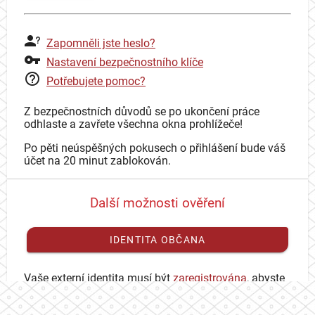
Zapomněli jste heslo?
Nastavení bezpečnostního klíče
Potřebujete pomoc?
Z bezpečnostních důvodů se po ukončení práce
odhlaste a zavřete všechna okna prohlížeče!
Po pěti neúspěšných pokusech o přihlášení bude váš
účet na 20 minut zablokován.
Další možnosti ověření
IDENTITA OBČANA
Vaše externí identita musí být
zaregistrována
, abyste
se mohli přihlásit ke svému CAS účtu.