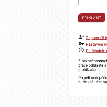
PŘIHLÁSIT
Zapomněli j
Nastavení b
Potřebujete
Z bezpečnostníc
práce odhlaste a
prohlížeče!
Po pěti neúspěšn
bude váš účet na