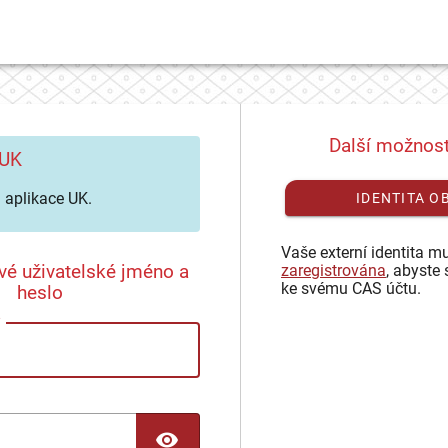
Další možnost
 UK
aplikace UK.
IDENTITA O
Vaše externí identita mu
vé uživatelské jméno a
zaregistrována
, abyste 
ke svému CAS účtu.
heslo
TOGGLE PASSWORD