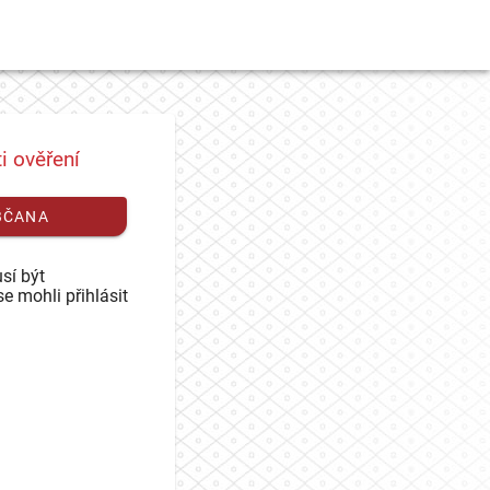
i ověření
BČANA
sí být
se mohli přihlásit