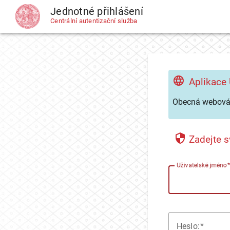
Jednotné přihlášení
CAS
Centrální autentizační služba
Aplikace
Obecná webová 
Zadejte s
U
živatelské jméno
H
eslo: