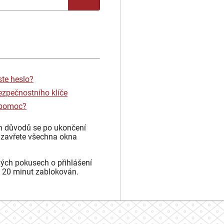
ste heslo?
ezpečnostního klíče
 pomoc?
h důvodů se po ukončení
 zavřete všechna okna
ých pokusech o přihlášení
 20 minut zablokován.