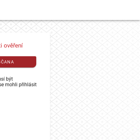
i ověření
BČANA
sí být
se mohli přihlásit