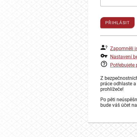
PŘIHLÁSIT
Zapomněli j
Nastavení b
Potřebujete
Z bezpečnostníc
práce odhlaste a
prohlížeče!
Po pěti neúspěšn
bude váš účet na