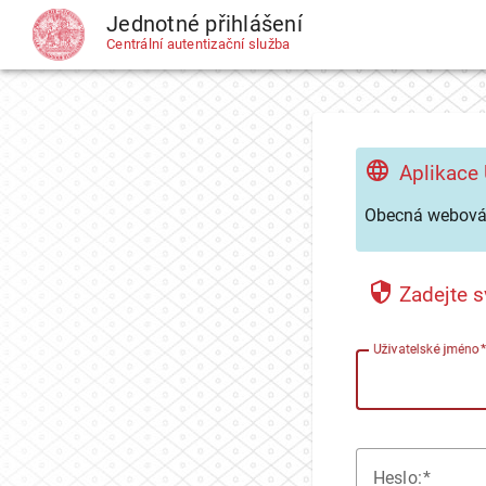
Jednotné přihlášení
CAS
Centrální autentizační služba
Aplikace
Obecná webová 
Zadejte s
U
živatelské jméno
H
eslo: