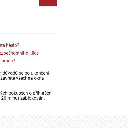
ste heslo?
ezpečnostního klíče
 pomoc?
h důvodů se po ukončení
 zavřete všechna okna
ých pokusech o přihlášení
 20 minut zablokován.