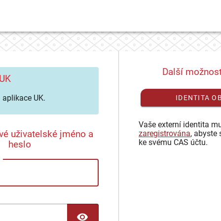
Další možnost
 UK
aplikace UK.
IDENTITA O
Vaše externí identita mu
vé uživatelské jméno a
zaregistrována
, abyste 
ke svému CAS účtu.
heslo
TOGGLE PASSWORD