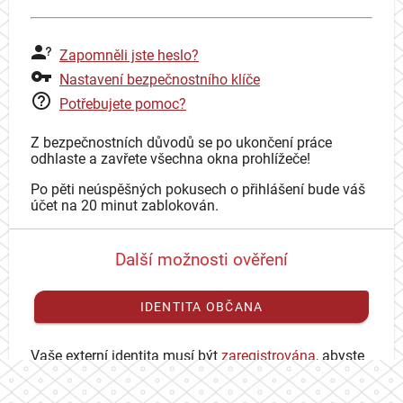
Zapomněli jste heslo?
Nastavení bezpečnostního klíče
Potřebujete pomoc?
Z bezpečnostních důvodů se po ukončení práce
odhlaste a zavřete všechna okna prohlížeče!
Po pěti neúspěšných pokusech o přihlášení bude váš
účet na 20 minut zablokován.
Další možnosti ověření
IDENTITA OBČANA
Vaše externí identita musí být
zaregistrována
, abyste
se mohli přihlásit ke svému CAS účtu.