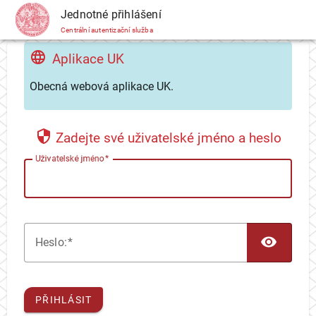
CAS
Jednotné přihlášení
Centrální autentizační služba
Aplikace UK
Obecná webová aplikace UK.
Zadejte své uživatelské jméno a heslo
U
živatelské jméno
TOG
H
eslo:
PŘIHLÁSIT