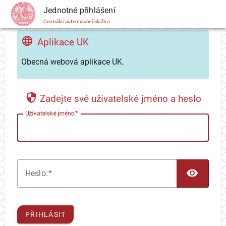
CAS
Jednotné přihlášení
Centrální autentizační služba
Aplikace UK
Obecná webová aplikace UK.
Zadejte své uživatelské jméno a heslo
U
živatelské jméno
TOG
H
eslo:
PŘIHLÁSIT