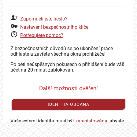
Zapomněli jste heslo?
Nastavení bezpečnostního klíče
Potřebujete pomoc?
Z bezpečnostních důvodů se po ukončení práce
odhlaste a zavřete všechna okna prohlížeče!
Po pěti neúspěšných pokusech o přihlášení bude váš
účet na 20 minut zablokován.
Další možnosti ověření
IDENTITA OBČANA
Vaše externí identita musí být
zaregistrována
, abyste
se mohli přihlásit ke svému CAS účtu.