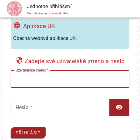
CAS
Jednotné přihlášení
Centrální autentizační služba
Aplikace UK
Obecná webová aplikace UK.
Zadejte své uživatelské jméno a heslo
U
živatelské jméno
TOG
H
eslo:
PŘIHLÁSIT