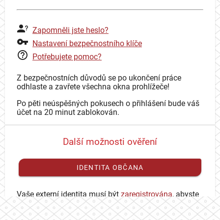
Zapomněli jste heslo?
Nastavení bezpečnostního klíče
Potřebujete pomoc?
Z bezpečnostních důvodů se po ukončení práce
odhlaste a zavřete všechna okna prohlížeče!
Po pěti neúspěšných pokusech o přihlášení bude váš
účet na 20 minut zablokován.
Další možnosti ověření
IDENTITA OBČANA
Vaše externí identita musí být
zaregistrována
, abyste
se mohli přihlásit ke svému CAS účtu.