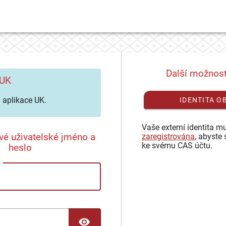
Další možnost
 UK
aplikace UK.
IDENTITA O
Vaše externí identita mu
vé uživatelské jméno a
zaregistrována
, abyste 
ke svému CAS účtu.
heslo
TOGGLE PASSWORD