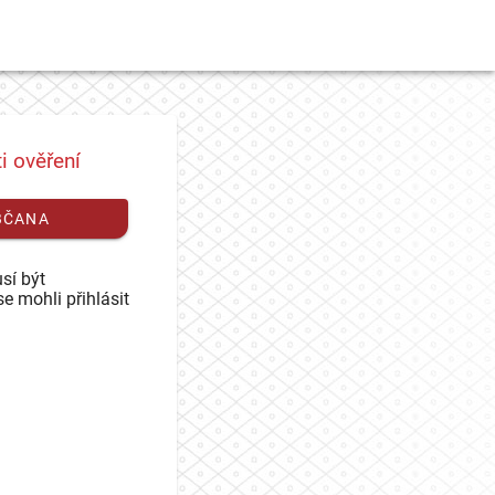
i ověření
BČANA
sí být
se mohli přihlásit