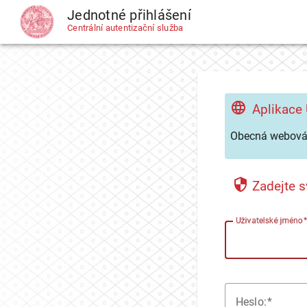
Jednotné přihlášení
CAS
Centrální autentizační služba
Aplikace
Obecná webová 
Zadejte s
U
živatelské jméno
H
eslo: