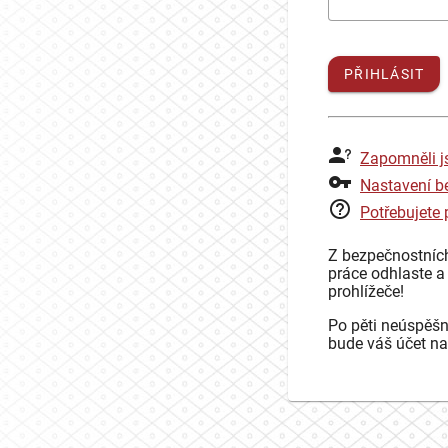
PŘIHLÁSIT
Zapomněli j
Nastavení b
Potřebujete
Z bezpečnostníc
práce odhlaste a
prohlížeče!
Po pěti neúspěšn
bude váš účet na