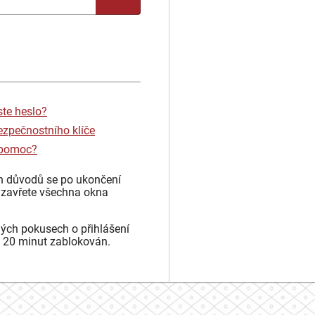
ste heslo?
ezpečnostního klíče
 pomoc?
h důvodů se po ukončení
 zavřete všechna okna
ých pokusech o přihlášení
 20 minut zablokován.