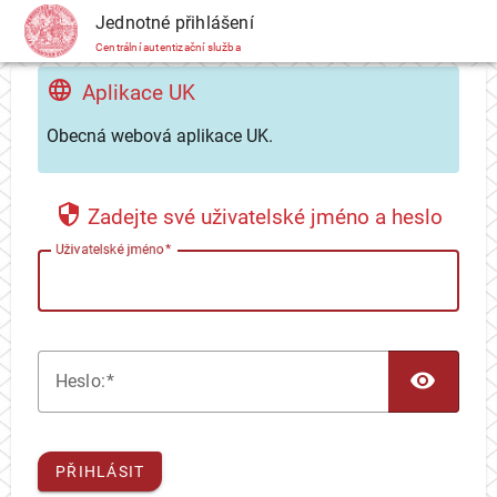
CAS
Jednotné přihlášení
Centrální autentizační služba
Aplikace UK
Obecná webová aplikace UK.
Zadejte své uživatelské jméno a heslo
U
živatelské jméno
TOG
H
eslo:
PŘIHLÁSIT