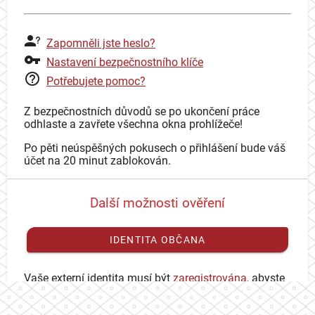
Zapomněli jste heslo?
Nastavení bezpečnostního klíče
Potřebujete pomoc?
Z bezpečnostních důvodů se po ukončení práce
odhlaste a zavřete všechna okna prohlížeče!
Po pěti neúspěšných pokusech o přihlášení bude váš
účet na 20 minut zablokován.
Další možnosti ověření
IDENTITA OBČANA
Vaše externí identita musí být
zaregistrována
, abyste
se mohli přihlásit ke svému CAS účtu.