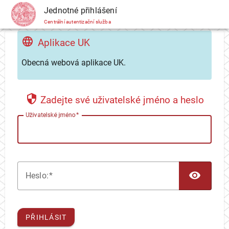
CAS
Jednotné přihlášení
Centrální autentizační služba
Aplikace UK
Obecná webová aplikace UK.
Zadejte své uživatelské jméno a heslo
U
živatelské jméno
TOG
H
eslo:
PŘIHLÁSIT