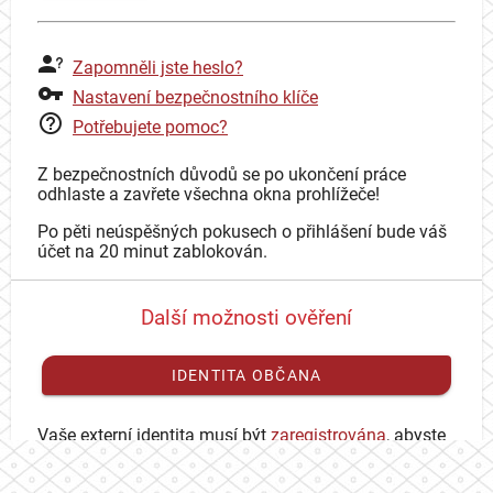
Zapomněli jste heslo?
Nastavení bezpečnostního klíče
Potřebujete pomoc?
Z bezpečnostních důvodů se po ukončení práce
odhlaste a zavřete všechna okna prohlížeče!
Po pěti neúspěšných pokusech o přihlášení bude váš
účet na 20 minut zablokován.
Další možnosti ověření
IDENTITA OBČANA
Vaše externí identita musí být
zaregistrována
, abyste
se mohli přihlásit ke svému CAS účtu.