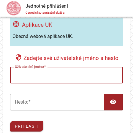
CAS
Jednotné přihlášení
Centrální autentizační služba
Aplikace UK
Obecná webová aplikace UK.
Zadejte své uživatelské jméno a heslo
U
živatelské jméno
TOG
H
eslo:
PŘIHLÁSIT