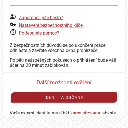
Zapomněli jste heslo?
Nastavení bezpečnostního klíče
Potřebujete pomoc?
Z bezpečnostních důvodů se po ukončení práce
odhlaste a zavřete všechna okna prohlížeče!
Po pěti neúspěšných pokusech o přihlášení bude váš
účet na 20 minut zablokován.
Další možnosti ověření
IDENTITA OBČANA
Vaše externí identita musí být
zaregistrována
, abyste
se mohli přihlásit ke svému CAS účtu.