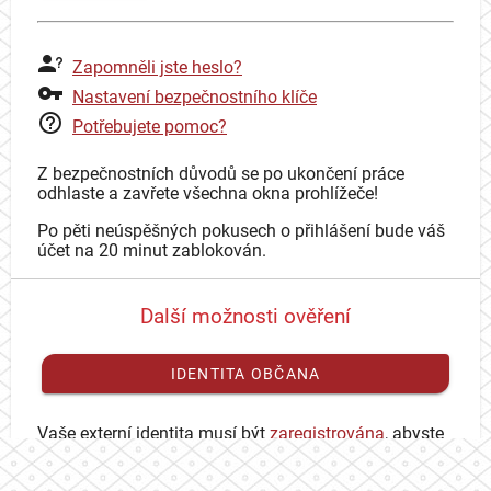
Zapomněli jste heslo?
Nastavení bezpečnostního klíče
Potřebujete pomoc?
Z bezpečnostních důvodů se po ukončení práce
odhlaste a zavřete všechna okna prohlížeče!
Po pěti neúspěšných pokusech o přihlášení bude váš
účet na 20 minut zablokován.
Další možnosti ověření
IDENTITA OBČANA
Vaše externí identita musí být
zaregistrována
, abyste
se mohli přihlásit ke svému CAS účtu.