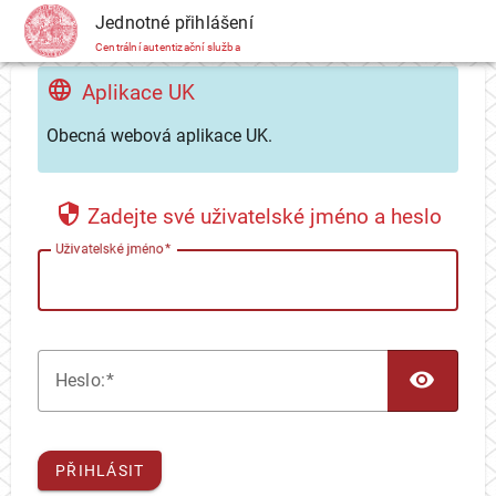
CAS
Jednotné přihlášení
Centrální autentizační služba
Aplikace UK
Obecná webová aplikace UK.
Zadejte své uživatelské jméno a heslo
U
živatelské jméno
TOG
H
eslo:
PŘIHLÁSIT