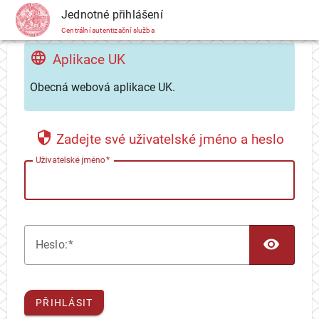
CAS
Jednotné přihlášení
Centrální autentizační služba
Aplikace UK
Obecná webová aplikace UK.
Zadejte své uživatelské jméno a heslo
U
živatelské jméno
TOG
H
eslo:
PŘIHLÁSIT