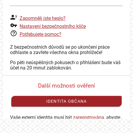
Zapomněli jste heslo?
Nastavení bezpečnostního klíče
Potřebujete pomoc?
Z bezpečnostních důvodů se po ukončení práce
odhlaste a zavřete všechna okna prohlížeče!
Po pěti neúspěšných pokusech o přihlášení bude váš
účet na 20 minut zablokován.
Další možnosti ověření
IDENTITA OBČANA
Vaše externí identita musí být
zaregistrována
, abyste
se mohli přihlásit ke svému CAS účtu.