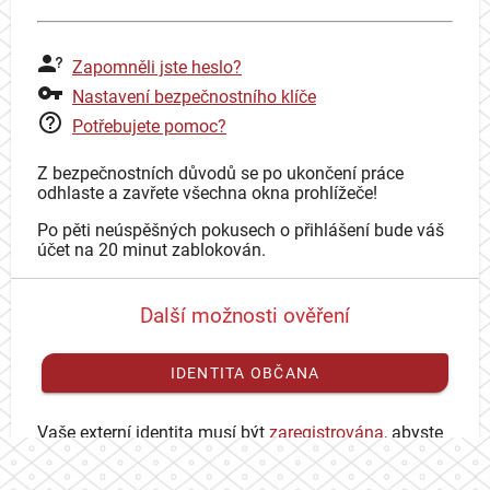
Zapomněli jste heslo?
Nastavení bezpečnostního klíče
Potřebujete pomoc?
Z bezpečnostních důvodů se po ukončení práce
odhlaste a zavřete všechna okna prohlížeče!
Po pěti neúspěšných pokusech o přihlášení bude váš
účet na 20 minut zablokován.
Další možnosti ověření
IDENTITA OBČANA
Vaše externí identita musí být
zaregistrována
, abyste
se mohli přihlásit ke svému CAS účtu.