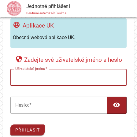
CAS
Jednotné přihlášení
Centrální autentizační služba
Aplikace UK
Obecná webová aplikace UK.
Zadejte své uživatelské jméno a heslo
U
živatelské jméno
TOG
H
eslo:
PŘIHLÁSIT