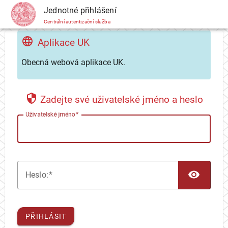
CAS
Jednotné přihlášení
Centrální autentizační služba
Aplikace UK
Obecná webová aplikace UK.
Zadejte své uživatelské jméno a heslo
U
živatelské jméno
TOG
H
eslo:
PŘIHLÁSIT