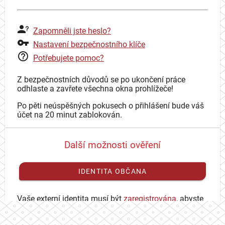
Zapomněli jste heslo?
Nastavení bezpečnostního klíče
Potřebujete pomoc?
Z bezpečnostních důvodů se po ukončení práce
odhlaste a zavřete všechna okna prohlížeče!
Po pěti neúspěšných pokusech o přihlášení bude váš
účet na 20 minut zablokován.
Další možnosti ověření
IDENTITA OBČANA
Vaše externí identita musí být
zaregistrována
, abyste
se mohli přihlásit ke svému CAS účtu.