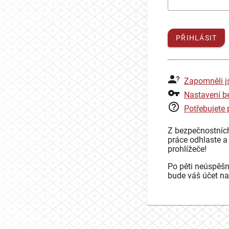
PŘIHLÁSIT
Zapomněli j
Nastavení b
Potřebujete
Z bezpečnostníc
práce odhlaste a
prohlížeče!
Po pěti neúspěšn
bude váš účet na