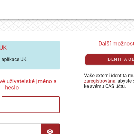
Další možnost
 UK
aplikace UK.
IDENTITA O
Vaše externí identita mu
vé uživatelské jméno a
zaregistrována
, abyste 
ke svému CAS účtu.
heslo
TOGGLE PASSWORD