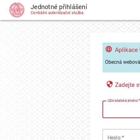
Jednotné přihlášení
CAS
Centrální autentizační služba
Aplikace
Obecná webová 
Zadejte s
U
živatelské jméno
H
eslo: