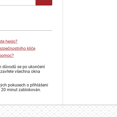
ste heslo?
ezpečnostního klíče
 pomoc?
h důvodů se po ukončení
 zavřete všechna okna
ých pokusech o přihlášení
 20 minut zablokován.