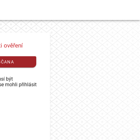
i ověření
BČANA
sí být
se mohli přihlásit