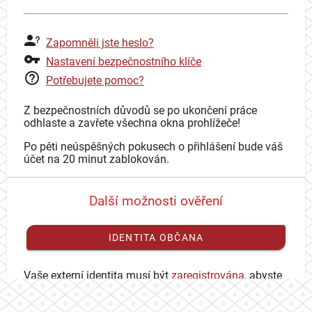
Zapomněli jste heslo?
Nastavení bezpečnostního klíče
Potřebujete pomoc?
Z bezpečnostních důvodů se po ukončení práce
odhlaste a zavřete všechna okna prohlížeče!
Po pěti neúspěšných pokusech o přihlášení bude váš
účet na 20 minut zablokován.
Další možnosti ověření
IDENTITA OBČANA
Vaše externí identita musí být
zaregistrována
, abyste
se mohli přihlásit ke svému CAS účtu.