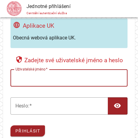
CAS
Jednotné přihlášení
Centrální autentizační služba
Aplikace UK
Obecná webová aplikace UK.
Zadejte své uživatelské jméno a heslo
U
živatelské jméno
TOG
H
eslo:
PŘIHLÁSIT