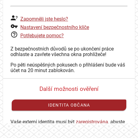
Zapomněli jste heslo?
Nastavení bezpečnostního klíče
Potřebujete pomoc?
Z bezpečnostních důvodů se po ukončení práce
odhlaste a zavřete všechna okna prohlížeče!
Po pěti neúspěšných pokusech o přihlášení bude váš
účet na 20 minut zablokován.
Další možnosti ověření
IDENTITA OBČANA
Vaše externí identita musí být
zaregistrována
, abyste
se mohli přihlásit ke svému CAS účtu.