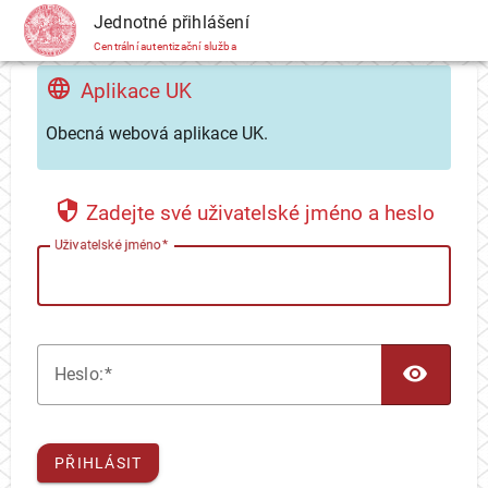
CAS
Jednotné přihlášení
Centrální autentizační služba
Aplikace UK
Obecná webová aplikace UK.
Zadejte své uživatelské jméno a heslo
U
živatelské jméno
TOG
H
eslo:
PŘIHLÁSIT