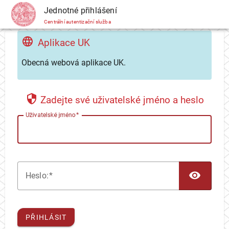
CAS
Jednotné přihlášení
Centrální autentizační služba
Aplikace UK
Obecná webová aplikace UK.
Zadejte své uživatelské jméno a heslo
U
živatelské jméno
TOG
H
eslo:
PŘIHLÁSIT