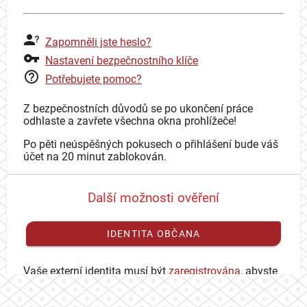
Zapomněli jste heslo?
Nastavení bezpečnostního klíče
Potřebujete pomoc?
Z bezpečnostních důvodů se po ukončení práce
odhlaste a zavřete všechna okna prohlížeče!
Po pěti neúspěšných pokusech o přihlášení bude váš
účet na 20 minut zablokován.
Další možnosti ověření
IDENTITA OBČANA
Vaše externí identita musí být
zaregistrována
, abyste
se mohli přihlásit ke svému CAS účtu.