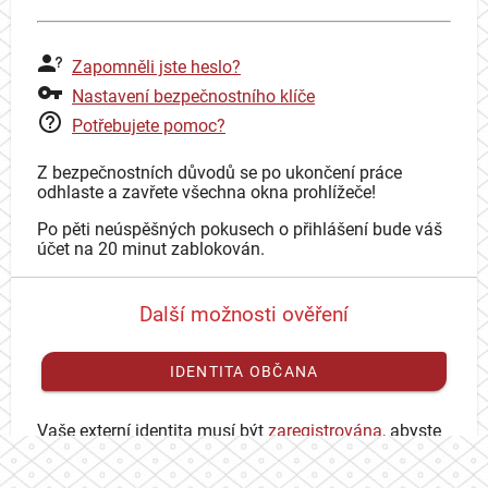
Zapomněli jste heslo?
Nastavení bezpečnostního klíče
Potřebujete pomoc?
Z bezpečnostních důvodů se po ukončení práce
odhlaste a zavřete všechna okna prohlížeče!
Po pěti neúspěšných pokusech o přihlášení bude váš
účet na 20 minut zablokován.
Další možnosti ověření
IDENTITA OBČANA
Vaše externí identita musí být
zaregistrována
, abyste
se mohli přihlásit ke svému CAS účtu.