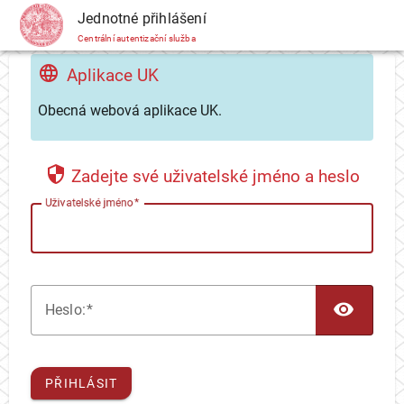
CAS
Jednotné přihlášení
Centrální autentizační služba
Aplikace UK
Obecná webová aplikace UK.
Zadejte své uživatelské jméno a heslo
U
živatelské jméno
TOG
H
eslo:
PŘIHLÁSIT