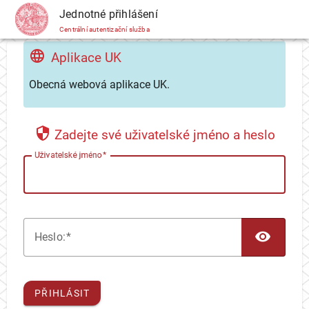
CAS
Jednotné přihlášení
Centrální autentizační služba
Aplikace UK
Obecná webová aplikace UK.
Zadejte své uživatelské jméno a heslo
U
živatelské jméno
TOG
H
eslo:
PŘIHLÁSIT