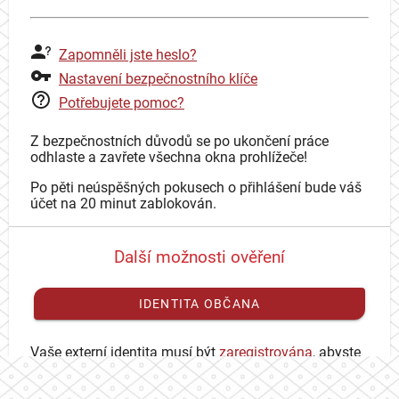
Zapomněli jste heslo?
Nastavení bezpečnostního klíče
Potřebujete pomoc?
Z bezpečnostních důvodů se po ukončení práce
odhlaste a zavřete všechna okna prohlížeče!
Po pěti neúspěšných pokusech o přihlášení bude váš
účet na 20 minut zablokován.
Další možnosti ověření
IDENTITA OBČANA
Vaše externí identita musí být
zaregistrována
, abyste
se mohli přihlásit ke svému CAS účtu.