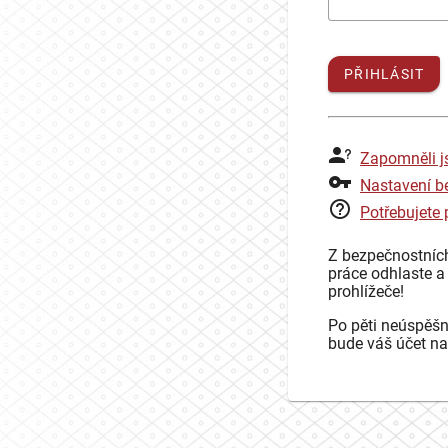
PŘIHLÁSIT
Zapomněli j
Nastavení b
Potřebujete
Z bezpečnostníc
práce odhlaste a
prohlížeče!
Po pěti neúspěšn
bude váš účet na