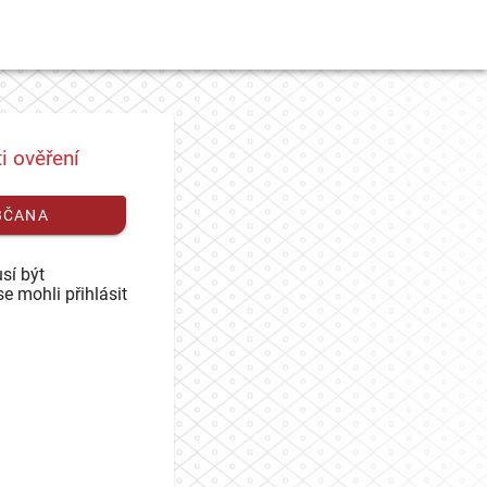
i ověření
BČANA
sí být
se mohli přihlásit