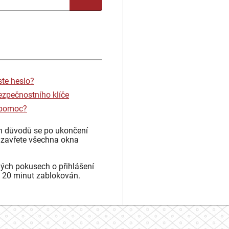
ste heslo?
ezpečnostního klíče
 pomoc?
h důvodů se po ukončení
 zavřete všechna okna
ých pokusech o přihlášení
 20 minut zablokován.