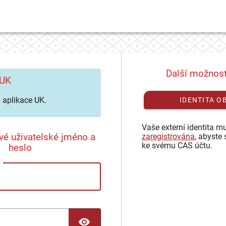
Další možnost
 UK
aplikace UK.
IDENTITA O
Vaše externí identita mu
vé uživatelské jméno a
zaregistrována
, abyste 
ke svému CAS účtu.
heslo
TOGGLE PASSWORD