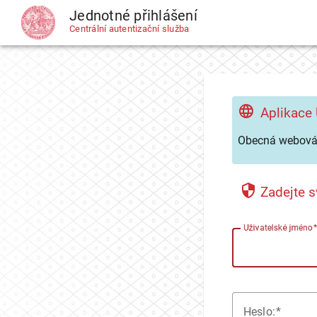
Jednotné přihlášení
CAS
Centrální autentizační služba
Aplikace
Obecná webová 
Zadejte s
U
živatelské jméno
H
eslo: