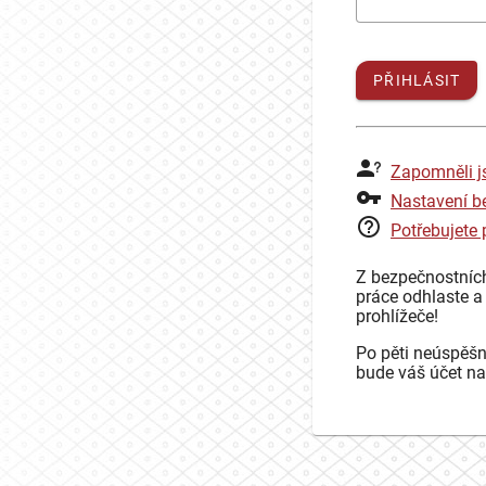
PŘIHLÁSIT
Zapomněli j
Nastavení b
Potřebujete
Z bezpečnostníc
práce odhlaste a
prohlížeče!
Po pěti neúspěšn
bude váš účet na