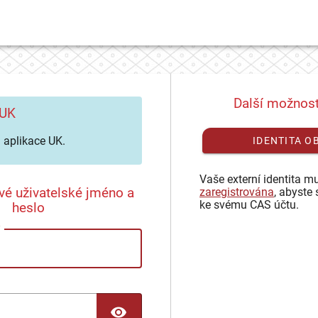
Další možnost
 UK
aplikace UK.
IDENTITA O
Vaše externí identita mu
vé uživatelské jméno a
zaregistrována
, abyste 
ke svému CAS účtu.
heslo
TOGGLE PASSWORD