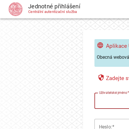
Jednotné přihlášení
CAS
Centrální autentizační služba
Aplikace
Obecná webová 
Zadejte s
U
živatelské jméno
H
eslo: