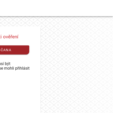
i ověření
BČANA
sí být
se mohli přihlásit