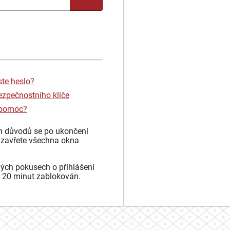
ste heslo?
ezpečnostního klíče
 pomoc?
h důvodů se po ukončení
 zavřete všechna okna
ých pokusech o přihlášení
 20 minut zablokován.