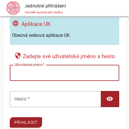
CAS
Jednotné přihlášení
Centrální autentizační služba
Aplikace UK
Obecná webová aplikace UK.
Zadejte své uživatelské jméno a heslo
U
živatelské jméno
TOG
H
eslo:
PŘIHLÁSIT