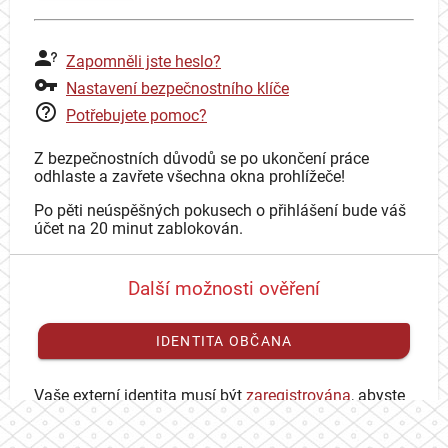
Zapomněli jste heslo?
Nastavení bezpečnostního klíče
Potřebujete pomoc?
Z bezpečnostních důvodů se po ukončení práce
odhlaste a zavřete všechna okna prohlížeče!
Po pěti neúspěšných pokusech o přihlášení bude váš
účet na 20 minut zablokován.
Další možnosti ověření
IDENTITA OBČANA
Vaše externí identita musí být
zaregistrována
, abyste
se mohli přihlásit ke svému CAS účtu.