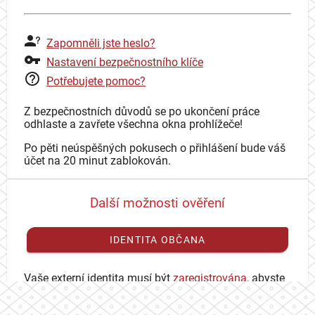
Zapomněli jste heslo?
Nastavení bezpečnostního klíče
Potřebujete pomoc?
Z bezpečnostních důvodů se po ukončení práce
odhlaste a zavřete všechna okna prohlížeče!
Po pěti neúspěšných pokusech o přihlášení bude váš
účet na 20 minut zablokován.
Další možnosti ověření
IDENTITA OBČANA
Vaše externí identita musí být
zaregistrována
, abyste
se mohli přihlásit ke svému CAS účtu.