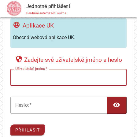
CAS
Jednotné přihlášení
Centrální autentizační služba
Aplikace UK
Obecná webová aplikace UK.
Zadejte své uživatelské jméno a heslo
U
živatelské jméno
TOG
H
eslo:
PŘIHLÁSIT