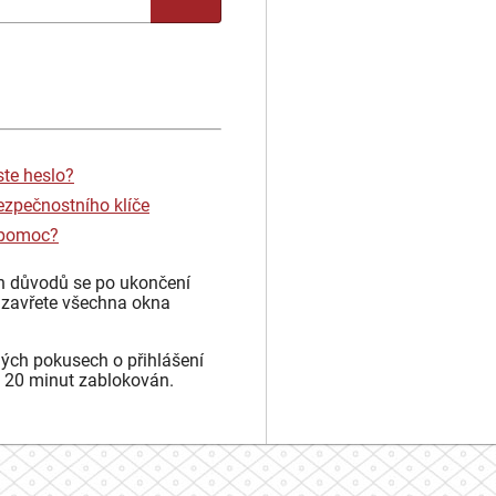
ste heslo?
ezpečnostního klíče
 pomoc?
h důvodů se po ukončení
 zavřete všechna okna
ých pokusech o přihlášení
 20 minut zablokován.