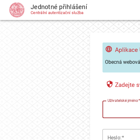
Jednotné přihlášení
CAS
Centrální autentizační služba
Aplikace
Obecná webová 
Zadejte s
U
živatelské jméno
H
eslo: