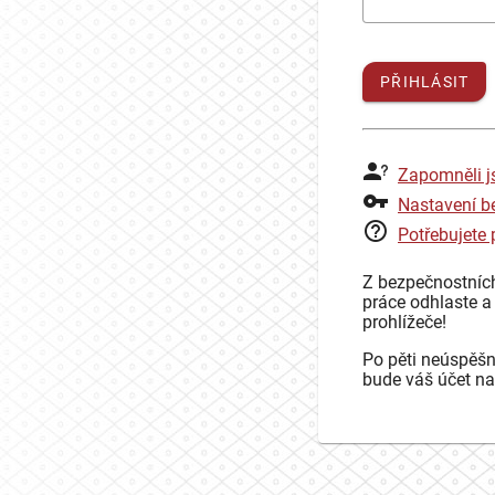
PŘIHLÁSIT
Zapomněli j
Nastavení b
Potřebujete
Z bezpečnostníc
práce odhlaste a
prohlížeče!
Po pěti neúspěšn
bude váš účet na