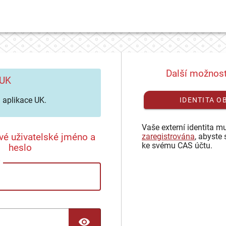
Další možnost
 UK
aplikace UK.
IDENTITA O
Vaše externí identita mu
vé uživatelské jméno a
zaregistrována
, abyste 
ke svému CAS účtu.
heslo
TOGGLE PASSWORD