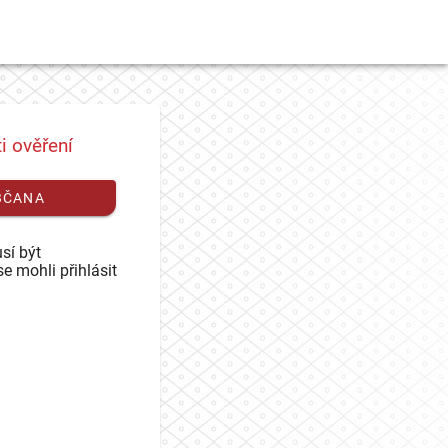
i ověření
BČANA
sí být
se mohli přihlásit