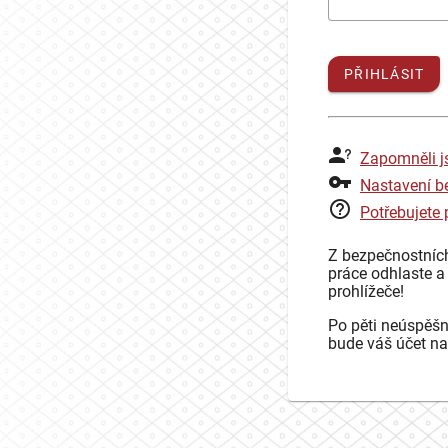
PŘIHLÁSIT
Zapomněli j
Nastavení b
Potřebujete
Z bezpečnostníc
práce odhlaste a
prohlížeče!
Po pěti neúspěšn
bude váš účet na