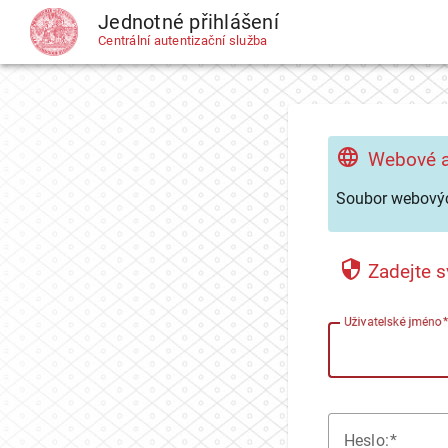
Jednotné přihlášení
CAS
Centrální autentizační služba
Webové a
Soubor webovýc
Zadejte s
U
živatelské jméno
H
eslo: