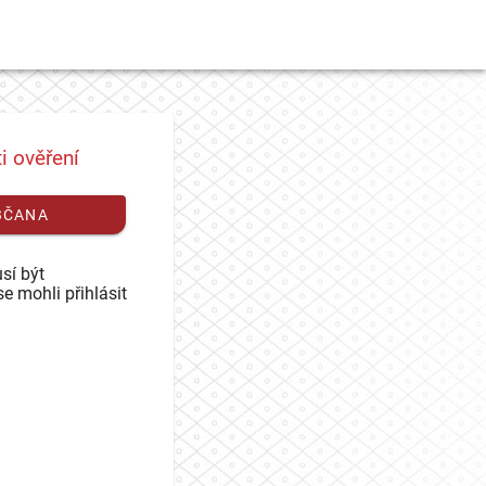
i ověření
BČANA
sí být
se mohli přihlásit