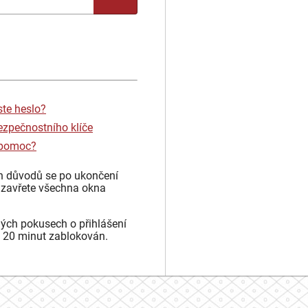
ste heslo?
ezpečnostního klíče
 pomoc?
h důvodů se po ukončení
 zavřete všechna okna
ých pokusech o přihlášení
 20 minut zablokován.