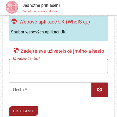
CAS
Jednotné přihlášení
Centrální autentizační služba
Webové aplikace UK (WhoIS aj.)
Soubor webových aplikací UK
Zadejte své uživatelské jméno a heslo
U
živatelské jméno
TOG
H
eslo:
PŘIHLÁSIT