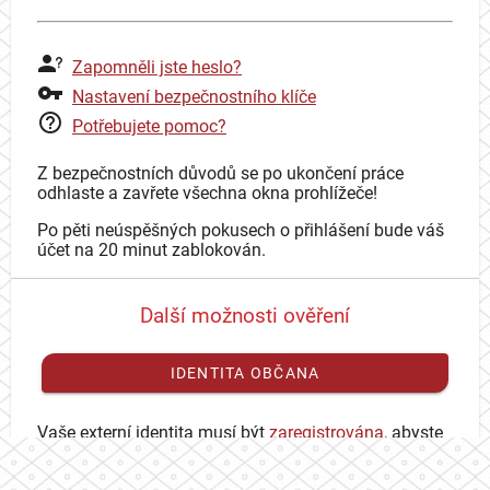
Zapomněli jste heslo?
Nastavení bezpečnostního klíče
Potřebujete pomoc?
Z bezpečnostních důvodů se po ukončení práce
odhlaste a zavřete všechna okna prohlížeče!
Po pěti neúspěšných pokusech o přihlášení bude váš
účet na 20 minut zablokován.
Další možnosti ověření
IDENTITA OBČANA
Vaše externí identita musí být
zaregistrována
, abyste
se mohli přihlásit ke svému CAS účtu.