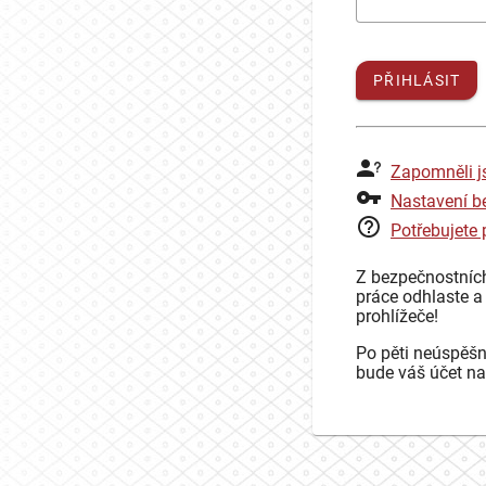
PŘIHLÁSIT
Zapomněli j
Nastavení b
Potřebujete
Z bezpečnostníc
práce odhlaste a
prohlížeče!
Po pěti neúspěšn
bude váš účet na