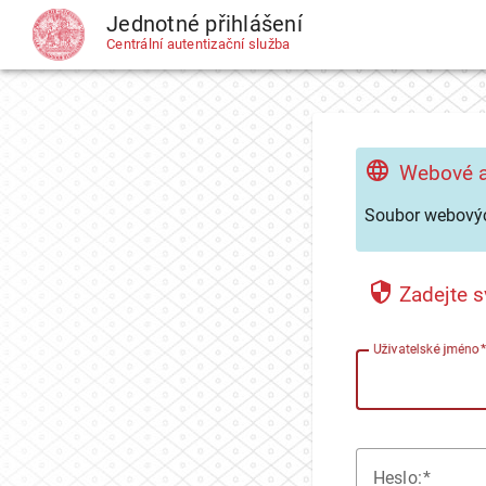
Jednotné přihlášení
CAS
Centrální autentizační služba
Webové a
Soubor webovýc
Zadejte s
U
živatelské jméno
H
eslo: