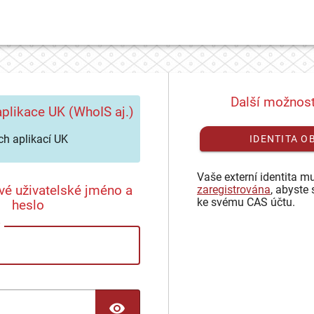
Další možnost
plikace UK (WhoIS aj.)
h aplikací UK
IDENTITA O
Vaše externí identita mu
vé uživatelské jméno a
zaregistrována
, abyste 
ke svému CAS účtu.
heslo
TOGGLE PASSWORD