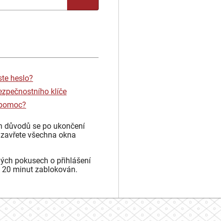
ste heslo?
ezpečnostního klíče
 pomoc?
h důvodů se po ukončení
 zavřete všechna okna
ých pokusech o přihlášení
 20 minut zablokován.