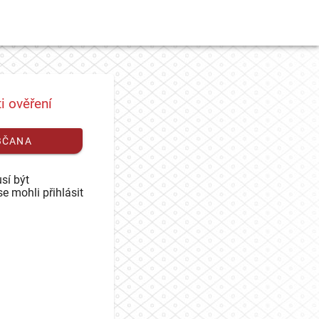
i ověření
BČANA
sí být
se mohli přihlásit