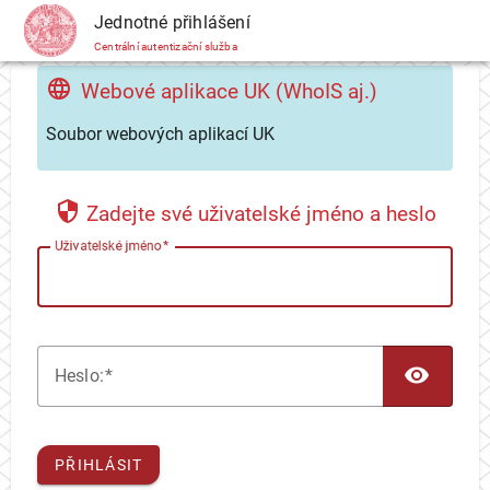
CAS
Jednotné přihlášení
Centrální autentizační služba
Webové aplikace UK (WhoIS aj.)
Soubor webových aplikací UK
Zadejte své uživatelské jméno a heslo
U
živatelské jméno
TOG
H
eslo:
PŘIHLÁSIT