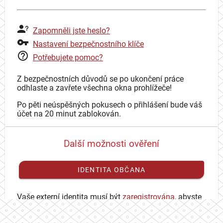
Zapomněli jste heslo?
Nastavení bezpečnostního klíče
Potřebujete pomoc?
Z bezpečnostních důvodů se po ukončení práce
odhlaste a zavřete všechna okna prohlížeče!
Po pěti neúspěšných pokusech o přihlášení bude váš
účet na 20 minut zablokován.
Další možnosti ověření
IDENTITA OBČANA
Vaše externí identita musí být
zaregistrována
, abyste
se mohli přihlásit ke svému CAS účtu.