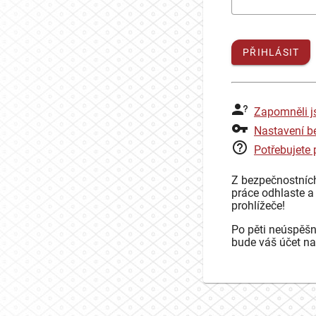
PŘIHLÁSIT
Zapomněli j
Nastavení b
Potřebujete
Z bezpečnostníc
práce odhlaste a
prohlížeče!
Po pěti neúspěšn
bude váš účet na