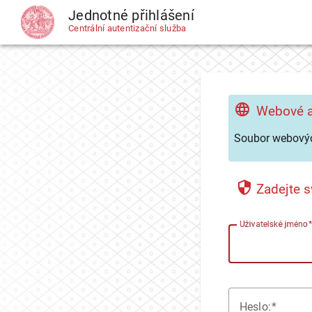
Jednotné přihlášení
CAS
Centrální autentizační služba
Webové a
Soubor webovýc
Zadejte s
U
živatelské jméno
H
eslo: