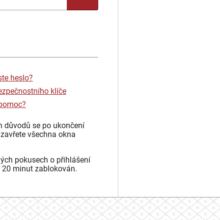
ste heslo?
ezpečnostního klíče
 pomoc?
h důvodů se po ukončení
 zavřete všechna okna
ých pokusech o přihlášení
 20 minut zablokován.