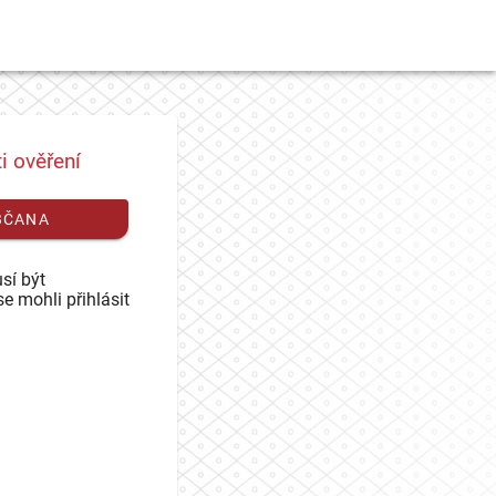
i ověření
BČANA
sí být
se mohli přihlásit