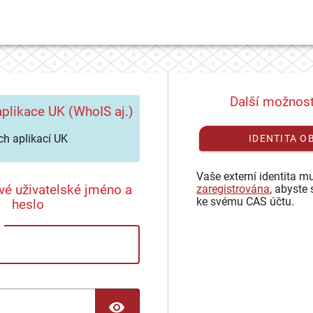
Další možnost
plikace UK (WhoIS aj.)
h aplikací UK
IDENTITA O
Vaše externí identita mu
vé uživatelské jméno a
zaregistrována
, abyste 
ke svému CAS účtu.
heslo
TOGGLE PASSWORD