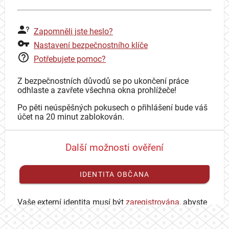
Zapomněli jste heslo?
Nastavení bezpečnostního klíče
Potřebujete pomoc?
Z bezpečnostních důvodů se po ukončení práce
odhlaste a zavřete všechna okna prohlížeče!
Po pěti neúspěšných pokusech o přihlášení bude váš
účet na 20 minut zablokován.
Další možnosti ověření
IDENTITA OBČANA
Vaše externí identita musí být
zaregistrována
, abyste
se mohli přihlásit ke svému CAS účtu.