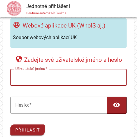
CAS
Jednotné přihlášení
Centrální autentizační služba
Webové aplikace UK (WhoIS aj.)
Soubor webových aplikací UK
Zadejte své uživatelské jméno a heslo
U
živatelské jméno
TOG
H
eslo:
PŘIHLÁSIT