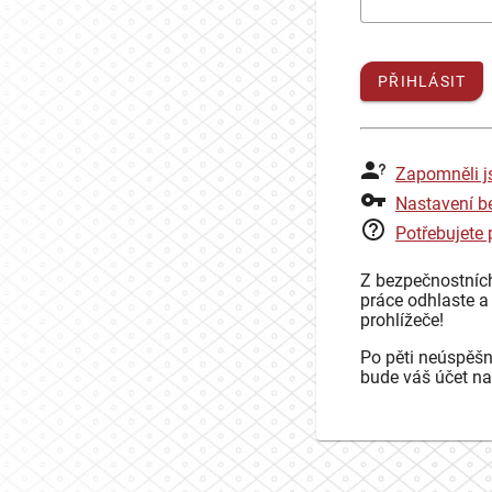
PŘIHLÁSIT
Zapomněli j
Nastavení b
Potřebujete
Z bezpečnostníc
práce odhlaste a
prohlížeče!
Po pěti neúspěšn
bude váš účet na