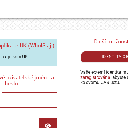
Další možnost
plikace UK (WhoIS aj.)
h aplikací UK
IDENTITA O
Vaše externí identita mu
vé uživatelské jméno a
zaregistrována
, abyste 
ke svému CAS účtu.
heslo
TOGGLE PASSWORD