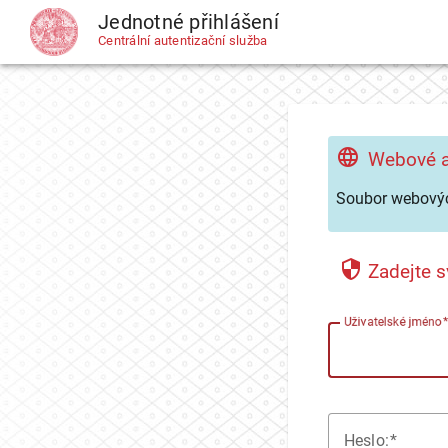
Jednotné přihlášení
CAS
Centrální autentizační služba
Webové a
Soubor webovýc
Zadejte s
U
živatelské jméno
H
eslo: