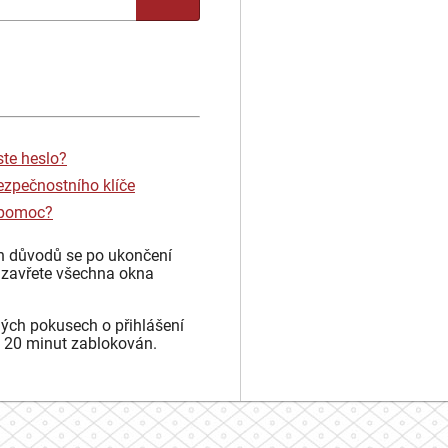
ste heslo?
ezpečnostního klíče
 pomoc?
h důvodů se po ukončení
 zavřete všechna okna
ých pokusech o přihlášení
 20 minut zablokován.