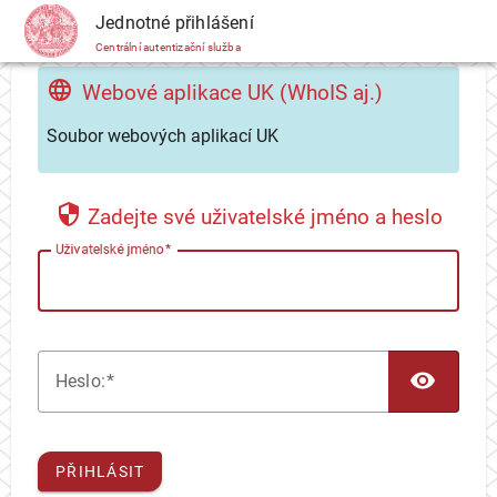
CAS
Jednotné přihlášení
Centrální autentizační služba
Webové aplikace UK (WhoIS aj.)
Soubor webových aplikací UK
Zadejte své uživatelské jméno a heslo
U
živatelské jméno
TOG
H
eslo:
PŘIHLÁSIT