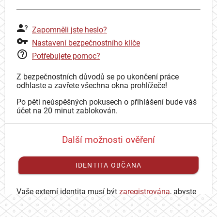
Zapomněli jste heslo?
Nastavení bezpečnostního klíče
Potřebujete pomoc?
Z bezpečnostních důvodů se po ukončení práce
odhlaste a zavřete všechna okna prohlížeče!
Po pěti neúspěšných pokusech o přihlášení bude váš
účet na 20 minut zablokován.
Další možnosti ověření
IDENTITA OBČANA
Vaše externí identita musí být
zaregistrována
, abyste
se mohli přihlásit ke svému CAS účtu.