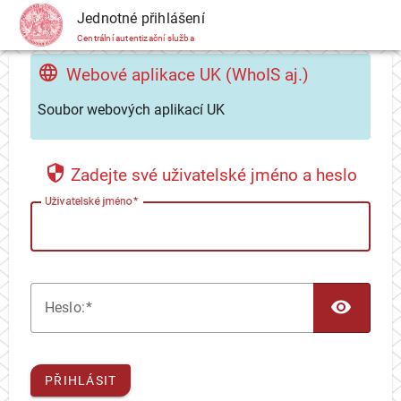
CAS
Jednotné přihlášení
Centrální autentizační služba
Webové aplikace UK (WhoIS aj.)
Soubor webových aplikací UK
Zadejte své uživatelské jméno a heslo
U
živatelské jméno
TOG
H
eslo:
PŘIHLÁSIT