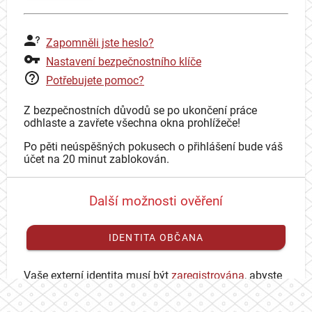
Zapomněli jste heslo?
Nastavení bezpečnostního klíče
Potřebujete pomoc?
Z bezpečnostních důvodů se po ukončení práce
odhlaste a zavřete všechna okna prohlížeče!
Po pěti neúspěšných pokusech o přihlášení bude váš
účet na 20 minut zablokován.
Další možnosti ověření
IDENTITA OBČANA
Vaše externí identita musí být
zaregistrována
, abyste
se mohli přihlásit ke svému CAS účtu.