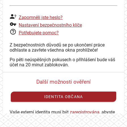
Zapomněli jste heslo?
Nastavení bezpečnostního klíče
Potřebujete pomoc?
Z bezpečnostních důvodů se po ukončení práce
odhlaste a zavřete všechna okna prohlížeče!
Po pěti neúspěšných pokusech o přihlášení bude váš
účet na 20 minut zablokován.
Další možnosti ověření
IDENTITA OBČANA
Vaše externí identita musí být
zaregistrována
, abyste
se mohli přihlásit ke svému CAS účtu.