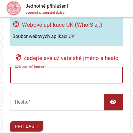
CAS
Jednotné přihlášení
Centrální autentizační služba
Webové aplikace UK (WhoIS aj.)
Soubor webových aplikací UK
Zadejte své uživatelské jméno a heslo
U
živatelské jméno
TOG
H
eslo:
PŘIHLÁSIT