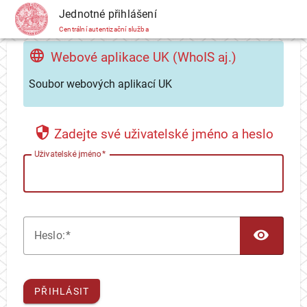
CAS
Jednotné přihlášení
Centrální autentizační služba
Webové aplikace UK (WhoIS aj.)
Soubor webových aplikací UK
Zadejte své uživatelské jméno a heslo
U
živatelské jméno
TOG
H
eslo:
PŘIHLÁSIT