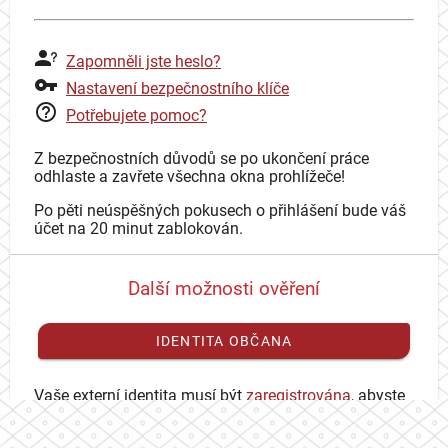
Zapomněli jste heslo?
Nastavení bezpečnostního klíče
Potřebujete pomoc?
Z bezpečnostních důvodů se po ukončení práce
odhlaste a zavřete všechna okna prohlížeče!
Po pěti neúspěšných pokusech o přihlášení bude váš
účet na 20 minut zablokován.
Další možnosti ověření
IDENTITA OBČANA
Vaše externí identita musí být
zaregistrována
, abyste
se mohli přihlásit ke svému CAS účtu.