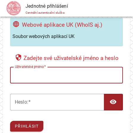
CAS
Jednotné přihlášení
Centrální autentizační služba
Webové aplikace UK (WhoIS aj.)
Soubor webových aplikací UK
Zadejte své uživatelské jméno a heslo
U
živatelské jméno
TOG
H
eslo:
PŘIHLÁSIT