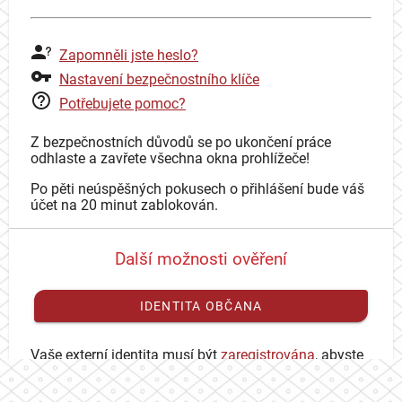
Zapomněli jste heslo?
Nastavení bezpečnostního klíče
Potřebujete pomoc?
Z bezpečnostních důvodů se po ukončení práce
odhlaste a zavřete všechna okna prohlížeče!
Po pěti neúspěšných pokusech o přihlášení bude váš
účet na 20 minut zablokován.
Další možnosti ověření
IDENTITA OBČANA
Vaše externí identita musí být
zaregistrována
, abyste
se mohli přihlásit ke svému CAS účtu.