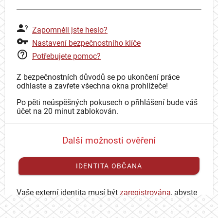
Zapomněli jste heslo?
Nastavení bezpečnostního klíče
Potřebujete pomoc?
Z bezpečnostních důvodů se po ukončení práce
odhlaste a zavřete všechna okna prohlížeče!
Po pěti neúspěšných pokusech o přihlášení bude váš
účet na 20 minut zablokován.
Další možnosti ověření
IDENTITA OBČANA
Vaše externí identita musí být
zaregistrována
, abyste
se mohli přihlásit ke svému CAS účtu.