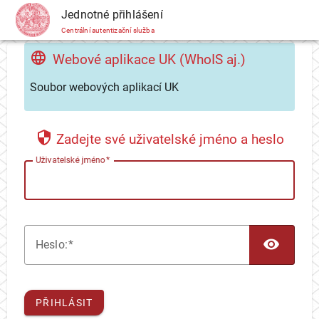
CAS
Jednotné přihlášení
Centrální autentizační služba
Webové aplikace UK (WhoIS aj.)
Soubor webových aplikací UK
Zadejte své uživatelské jméno a heslo
U
živatelské jméno
TOG
H
eslo:
PŘIHLÁSIT