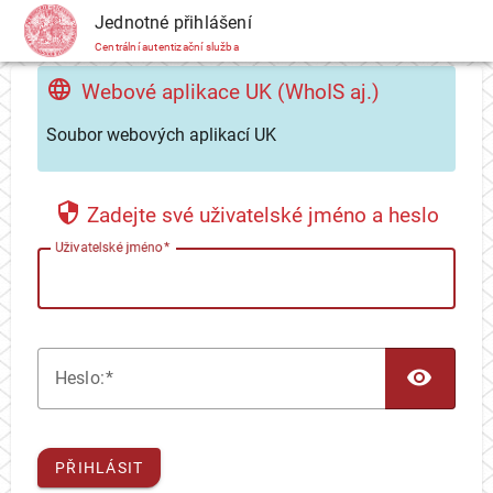
CAS
Jednotné přihlášení
Centrální autentizační služba
Webové aplikace UK (WhoIS aj.)
Soubor webových aplikací UK
Zadejte své uživatelské jméno a heslo
U
živatelské jméno
TOG
H
eslo:
PŘIHLÁSIT