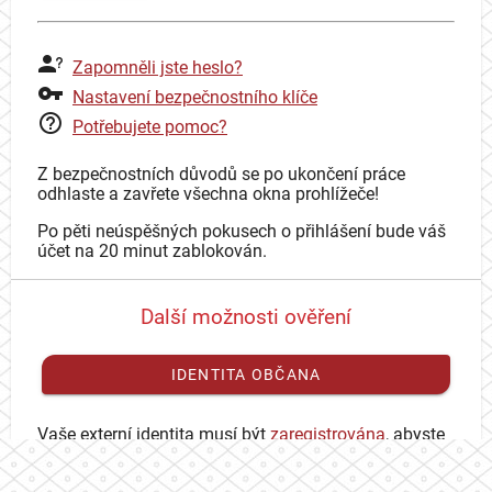
Zapomněli jste heslo?
Nastavení bezpečnostního klíče
Potřebujete pomoc?
Z bezpečnostních důvodů se po ukončení práce
odhlaste a zavřete všechna okna prohlížeče!
Po pěti neúspěšných pokusech o přihlášení bude váš
účet na 20 minut zablokován.
Další možnosti ověření
IDENTITA OBČANA
Vaše externí identita musí být
zaregistrována
, abyste
se mohli přihlásit ke svému CAS účtu.