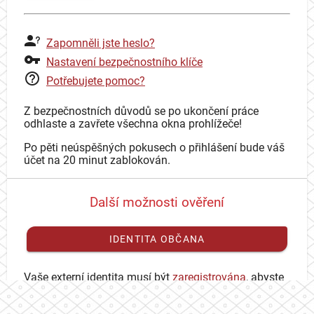
Zapomněli jste heslo?
Nastavení bezpečnostního klíče
Potřebujete pomoc?
Z bezpečnostních důvodů se po ukončení práce
odhlaste a zavřete všechna okna prohlížeče!
Po pěti neúspěšných pokusech o přihlášení bude váš
účet na 20 minut zablokován.
Další možnosti ověření
IDENTITA OBČANA
Vaše externí identita musí být
zaregistrována
, abyste
se mohli přihlásit ke svému CAS účtu.