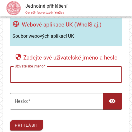
CAS
Jednotné přihlášení
Centrální autentizační služba
Webové aplikace UK (WhoIS aj.)
Soubor webových aplikací UK
Zadejte své uživatelské jméno a heslo
U
živatelské jméno
TOG
H
eslo:
PŘIHLÁSIT