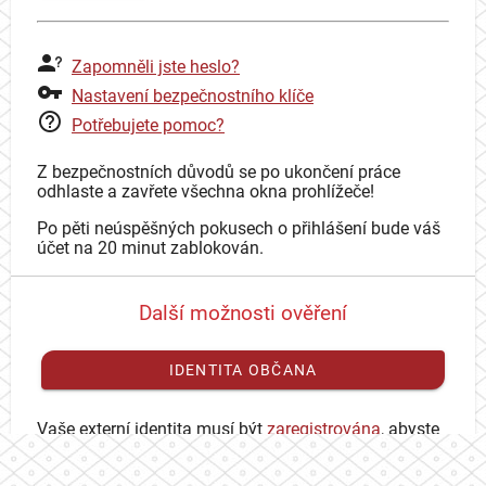
Zapomněli jste heslo?
Nastavení bezpečnostního klíče
Potřebujete pomoc?
Z bezpečnostních důvodů se po ukončení práce
odhlaste a zavřete všechna okna prohlížeče!
Po pěti neúspěšných pokusech o přihlášení bude váš
účet na 20 minut zablokován.
Další možnosti ověření
IDENTITA OBČANA
Vaše externí identita musí být
zaregistrována
, abyste
se mohli přihlásit ke svému CAS účtu.