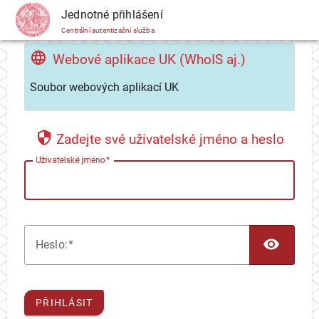
CAS
Jednotné přihlášení
Centrální autentizační služba
Webové aplikace UK (WhoIS aj.)
Soubor webových aplikací UK
Zadejte své uživatelské jméno a heslo
U
živatelské jméno
TOG
H
eslo:
PŘIHLÁSIT