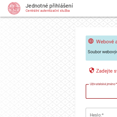
Jednotné přihlášení
CAS
Centrální autentizační služba
Webové a
Soubor webovýc
Zadejte s
U
živatelské jméno
H
eslo: