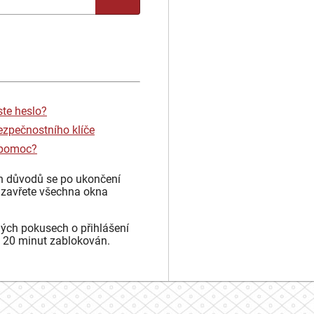
ste heslo?
ezpečnostního klíče
 pomoc?
h důvodů se po ukončení
 zavřete všechna okna
ých pokusech o přihlášení
 20 minut zablokován.