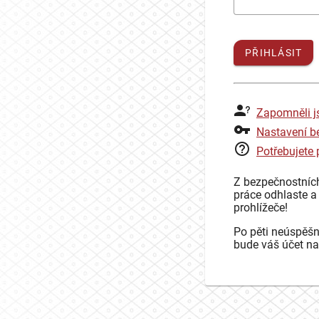
PŘIHLÁSIT
Zapomněli j
Nastavení b
Potřebujete
Z bezpečnostníc
práce odhlaste a
prohlížeče!
Po pěti neúspěšn
bude váš účet na