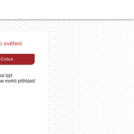
i ověření
BČANA
sí být
se mohli přihlásit