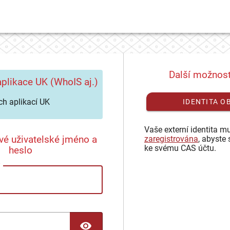
Další možnost
plikace UK (WhoIS aj.)
h aplikací UK
IDENTITA O
Vaše externí identita mu
vé uživatelské jméno a
zaregistrována
, abyste 
ke svému CAS účtu.
heslo
TOGGLE PASSWORD