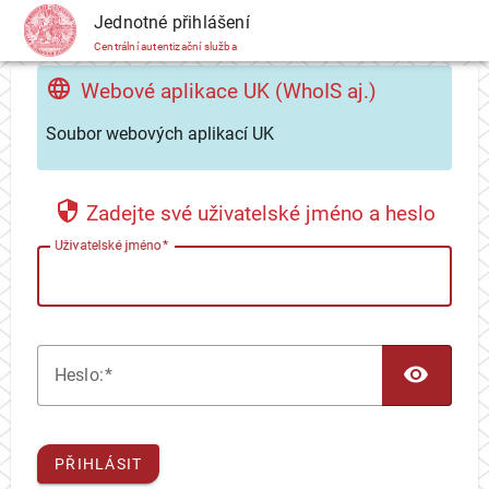
CAS
Jednotné přihlášení
Centrální autentizační služba
Webové aplikace UK (WhoIS aj.)
Soubor webových aplikací UK
Zadejte své uživatelské jméno a heslo
U
živatelské jméno
TOG
H
eslo:
PŘIHLÁSIT