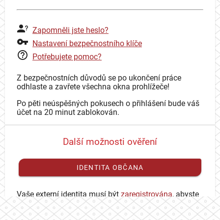
Zapomněli jste heslo?
Nastavení bezpečnostního klíče
Potřebujete pomoc?
Z bezpečnostních důvodů se po ukončení práce
odhlaste a zavřete všechna okna prohlížeče!
Po pěti neúspěšných pokusech o přihlášení bude váš
účet na 20 minut zablokován.
Další možnosti ověření
IDENTITA OBČANA
Vaše externí identita musí být
zaregistrována
, abyste
se mohli přihlásit ke svému CAS účtu.