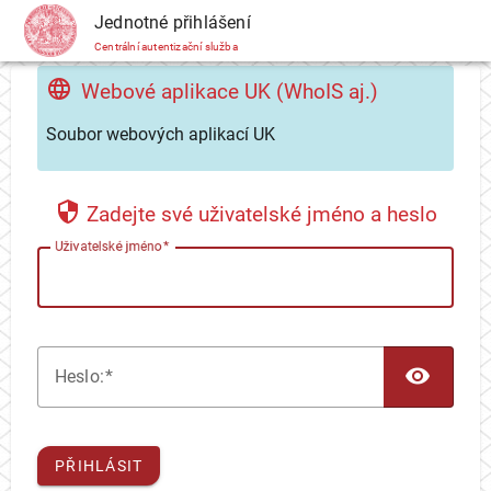
CAS
Jednotné přihlášení
Centrální autentizační služba
Webové aplikace UK (WhoIS aj.)
Soubor webových aplikací UK
Zadejte své uživatelské jméno a heslo
U
živatelské jméno
TOG
H
eslo:
PŘIHLÁSIT