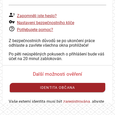
Zapomněli jste heslo?
Nastavení bezpečnostního klíče
Potřebujete pomoc?
Z bezpečnostních důvodů se po ukončení práce
odhlaste a zavřete všechna okna prohlížeče!
Po pěti neúspěšných pokusech o přihlášení bude váš
účet na 20 minut zablokován.
Další možnosti ověření
IDENTITA OBČANA
Vaše externí identita musí být
zaregistrována
, abyste
se mohli přihlásit ke svému CAS účtu.