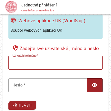
CAS
Jednotné přihlášení
Centrální autentizační služba
Webové aplikace UK (WhoIS aj.)
Soubor webových aplikací UK
Zadejte své uživatelské jméno a heslo
U
živatelské jméno
TOG
H
eslo:
PŘIHLÁSIT