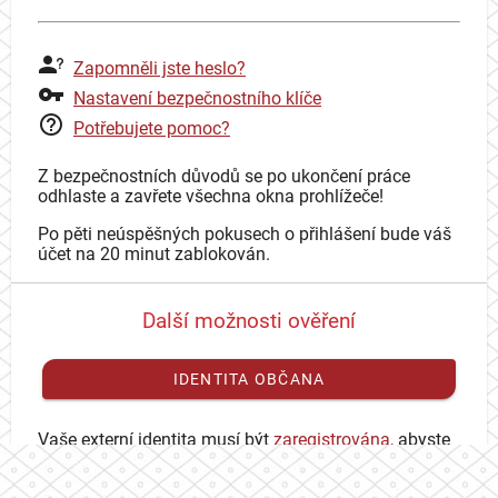
Zapomněli jste heslo?
Nastavení bezpečnostního klíče
Potřebujete pomoc?
Z bezpečnostních důvodů se po ukončení práce
odhlaste a zavřete všechna okna prohlížeče!
Po pěti neúspěšných pokusech o přihlášení bude váš
účet na 20 minut zablokován.
Další možnosti ověření
IDENTITA OBČANA
Vaše externí identita musí být
zaregistrována
, abyste
se mohli přihlásit ke svému CAS účtu.