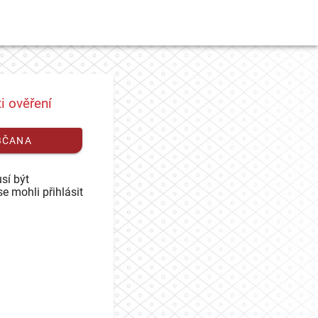
i ověření
BČANA
sí být
se mohli přihlásit