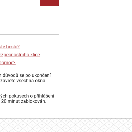
ste heslo?
ezpečnostního klíče
 pomoc?
h důvodů se po ukončení
 zavřete všechna okna
ých pokusech o přihlášení
 20 minut zablokován.