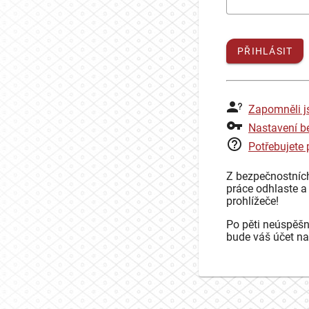
PŘIHLÁSIT
Zapomněli j
Nastavení b
Potřebujete
Z bezpečnostníc
práce odhlaste a
prohlížeče!
Po pěti neúspěšn
bude váš účet na