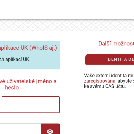
Další možnost
plikace UK (WhoIS aj.)
h aplikací UK
IDENTITA O
Vaše externí identita mu
vé uživatelské jméno a
zaregistrována
, abyste 
ke svému CAS účtu.
heslo
TOGGLE PASSWORD