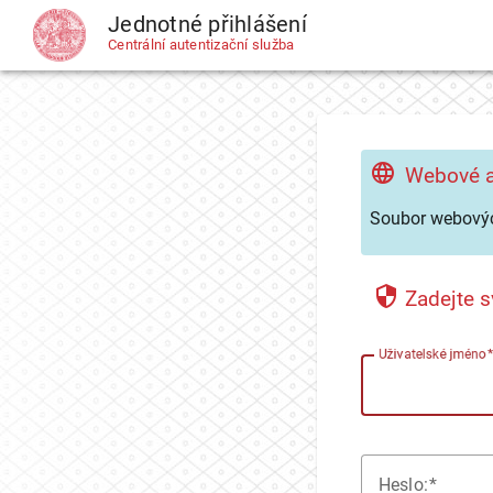
Jednotné přihlášení
CAS
Centrální autentizační služba
Webové a
Soubor webovýc
Zadejte s
U
živatelské jméno
H
eslo: