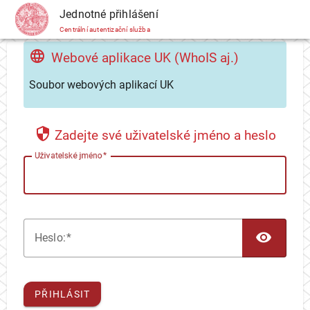
CAS
Jednotné přihlášení
Centrální autentizační služba
Webové aplikace UK (WhoIS aj.)
Soubor webových aplikací UK
Zadejte své uživatelské jméno a heslo
U
živatelské jméno
TOG
H
eslo:
PŘIHLÁSIT