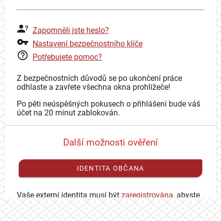
Zapomněli jste heslo?
Nastavení bezpečnostního klíče
Potřebujete pomoc?
Z bezpečnostních důvodů se po ukončení práce
odhlaste a zavřete všechna okna prohlížeče!
Po pěti neúspěšných pokusech o přihlášení bude váš
účet na 20 minut zablokován.
Další možnosti ověření
IDENTITA OBČANA
Vaše externí identita musí být
zaregistrována
, abyste
se mohli přihlásit ke svému CAS účtu.