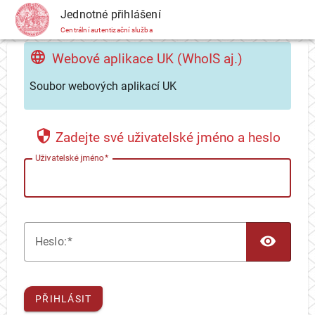
CAS
Jednotné přihlášení
Centrální autentizační služba
Webové aplikace UK (WhoIS aj.)
Soubor webových aplikací UK
Zadejte své uživatelské jméno a heslo
U
živatelské jméno
TOG
H
eslo:
PŘIHLÁSIT