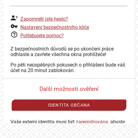
Zapomněli jste heslo?
Nastavení bezpečnostního klíče
Potřebujete pomoc?
Z bezpečnostních důvodů se po ukončení práce
odhlaste a zavřete všechna okna prohlížeče!
Po pěti neúspěšných pokusech o přihlášení bude váš
účet na 20 minut zablokován.
Další možnosti ověření
IDENTITA OBČANA
Vaše externí identita musí být
zaregistrována
, abyste
se mohli přihlásit ke svému CAS účtu.