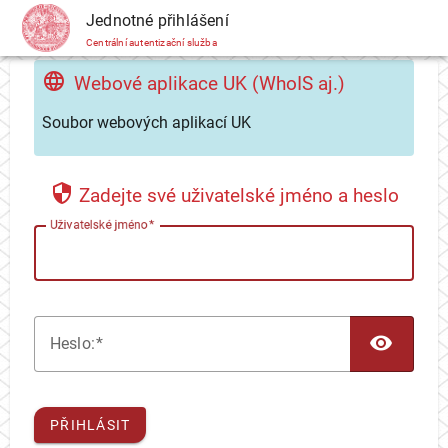
CAS
Jednotné přihlášení
Centrální autentizační služba
Webové aplikace UK (WhoIS aj.)
Soubor webových aplikací UK
Zadejte své uživatelské jméno a heslo
U
živatelské jméno
TOG
H
eslo:
PŘIHLÁSIT