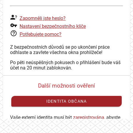
Zapomněli jste heslo?
Nastavení bezpečnostního klíče
Potřebujete pomoc?
Z bezpečnostních důvodů se po ukončení práce
odhlaste a zavřete všechna okna prohlížeče!
Po pěti neúspěšných pokusech o přihlášení bude váš
účet na 20 minut zablokován.
Další možnosti ověření
IDENTITA OBČANA
Vaše externí identita musí být
zaregistrována
, abyste
se mohli přihlásit ke svému CAS účtu.