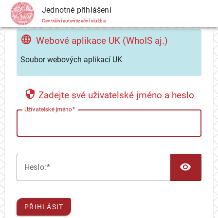
CAS
Jednotné přihlášení
Centrální autentizační služba
Webové aplikace UK (WhoIS aj.)
Soubor webových aplikací UK
Zadejte své uživatelské jméno a heslo
U
živatelské jméno
TOG
H
eslo:
PŘIHLÁSIT